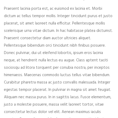
Praesent lacinia porta est, ac euismod ex lacinia et. Morbi
dictum ac tellus tempor mollis. Integer tincidunt purus et justo
placerat, sit amet laoreet nulla efficitur. Pellentesque mollis
scelerisque urna vitae dictum. In hac habitasse platea dictumst.
Praesent consectetur diam auctor ultricies aliquet.
Pellentesque bibendum orci tincidunt nibh finibus posuere.
Donec pulvinar, dui ut eleifend lobortis, ipsum eros lacinia
neque, at hendrerit nulla lectus eu augue. Class aptent taciti
sociosqu ad litora torquent per conubia nostra, per inceptos
himenaeos. Maecenas commodo luctus tellus vitae bibendum.
Save my name, email, and website in this browser for the
Curabitur pharetra massa ac justo convallis malesuada. Integer
next time I comment.
egestas tempor placerat. In pulvinar in magna sit amet feugiat.
Aliquam nec massa purus. In in sagittis lacus. Fusce elementum,
justo a molestie posuere, massa velit laoreet tortor, vitae
consectetur lectus dolor vel elit. Aenean maximus iaculis