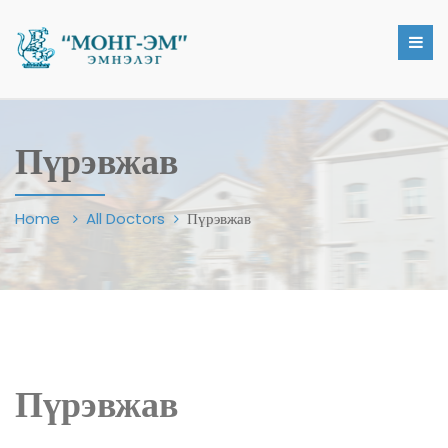
Пүрэвжав
Home
All Doctors
Пүрэвжав
Пүрэвжав