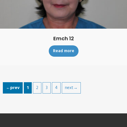
Emch 12
Read more
←prev
1
2
3
4
next→