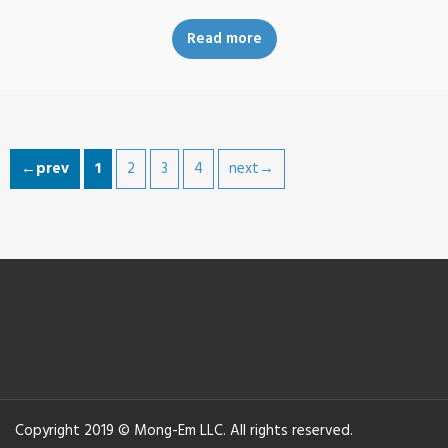
Read more
←prev
1
2
3
4
next→
Copyright 2019 © Mong-Em LLC. All rights reserved.