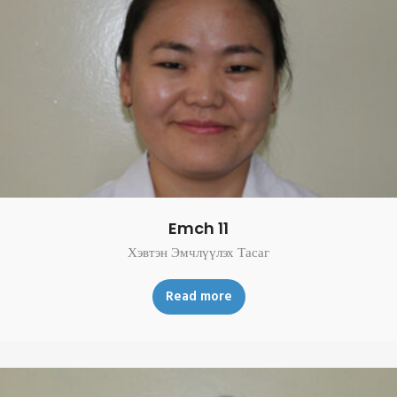
Emch 11
Хэвтэн Эмчлүүлэх Тасаг
Read more