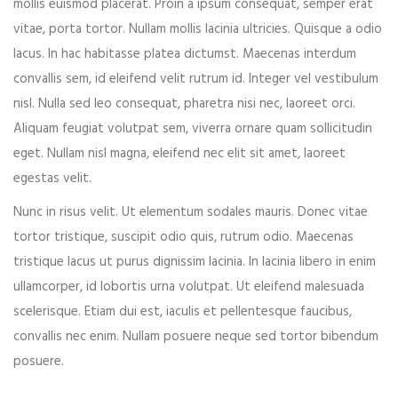
mollis euismod placerat. Proin a ipsum consequat, semper erat
vitae, porta tortor. Nullam mollis lacinia ultricies. Quisque a odio
lacus. In hac habitasse platea dictumst. Maecenas interdum
convallis sem, id eleifend velit rutrum id. Integer vel vestibulum
nisl. Nulla sed leo consequat, pharetra nisi nec, laoreet orci.
Aliquam feugiat volutpat sem, viverra ornare quam sollicitudin
eget. Nullam nisl magna, eleifend nec elit sit amet, laoreet
egestas velit.
Nunc in risus velit. Ut elementum sodales mauris. Donec vitae
tortor tristique, suscipit odio quis, rutrum odio. Maecenas
Save my name, email, and website in this browser for the
tristique lacus ut purus dignissim lacinia. In lacinia libero in enim
next time I comment.
ullamcorper, id lobortis urna volutpat. Ut eleifend malesuada
scelerisque. Etiam dui est, iaculis et pellentesque faucibus,
convallis nec enim. Nullam posuere neque sed tortor bibendum
posuere.