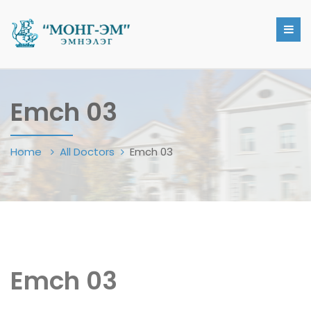
Emch 03
Home
All Doctors
Emch 03
Emch 03