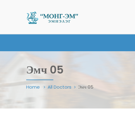
Эмч 05
Home
All Doctors
Эмч 05