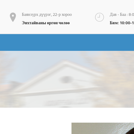
Баянзүрх дүүрэг, 22-р хороо
Дав - Баа : 8:
Энхтайваны өргөн чөлөө
Бям: 10:00-