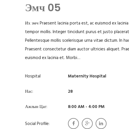
Эмч 05
Их эмч Praesent lacinia porta est, ac euismod ex lacinia
tempor mollis. Integer tincidunt purus et justo placerat, 
Pellentesque mollis scelerisque urna vitae dictum. In h
Praesent consectetur diam auctor ultricies aliquet. Prae
euismod ex lacinia et. Morbi…
Hospital
Maternity Hospital
Нас:
28
Ажлын Цаг:
8:00 AM - 4:00 PM
Social Profile: