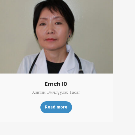
Emch 10
Хэвтэн Эмчлүүлэх Тасаг
Read more