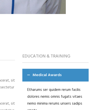
EDUCATION & TRAINING
Medical Awards
cerat, sit
onsectetur
Etharums ser quidem rerum facilis
dolores nemis omnis fugats vitaes
cerat, sit
nemo minima rerums unsers sadips