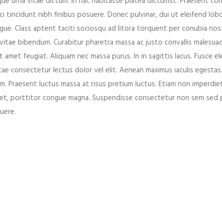
isque urna vitae dictum. In hac habitasse platea dictumst. Praesent c
i tincidunt nibh finibus posuere. Donec pulvinar, dui ut eleifend lobo
ugue. Class aptent taciti sociosqu ad litora torquent per conubia nos
tae bibendum. Curabitur pharetra massa ac justo convallis malesuad
t amet feugiat. Aliquam nec massa purus. In in sagittis lacus. Fusce 
er for the next time I comment.
tae consectetur lectus dolor vel elit. Aenean maximus iaculis egestas
. Praesent luctus massa at risus pretium luctus. Etiam non imperdiet
is et, porttitor congue magna. Suspendisse consectetur non sem sed 
suere.