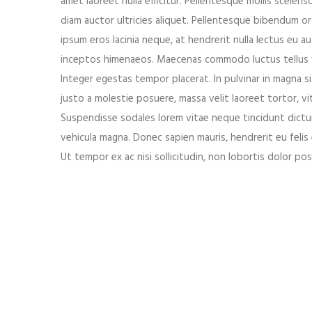
amet laoreet nulla efficitur. Pellentesque mollis sceler
diam auctor ultricies aliquet. Pellentesque bibendum orc
ipsum eros lacinia neque, at hendrerit nulla lectus eu a
inceptos himenaeos. Maecenas commodo luctus tellus vi
Integer egestas tempor placerat. In pulvinar in magna si
Save my name, email, and website in this brows
justo a molestie posuere, massa velit laoreet tortor, vi
Suspendisse sodales lorem vitae neque tincidunt dictum
vehicula magna. Donec sapien mauris, hendrerit eu fel
Ut tempor ex ac nisi sollicitudin, non lobortis dolor po