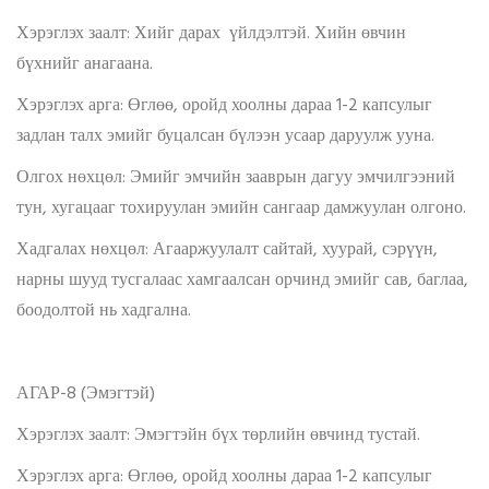
Хэрэглэх заалт: Хийг дарах үйлдэлтэй. Хийн өвчин
бүхнийг анагаана.
Хэрэглэх арга: Өглөө, оройд хоолны дараа 1-2 капсулыг
задлан талх эмийг буцалсан бүлээн усаар даруулж ууна.
Олгох нөхцөл: Эмийг эмчийн зааврын дагуу эмчилгээний
тун, хугацааг тохируулан эмийн сангаар дамжуулан олгоно.
Хадгалах нөхцөл: Агааржуулалт сайтай, хуурай, сэрүүн,
нарны шууд тусгалаас хамгаалсан орчинд эмийг сав, баглаа,
боодолтой нь хадгална.
АГАР-8 (Эмэгтэй)
Хэрэглэх заалт: Эмэгтэйн бүх төрлийн өвчинд тустай.
Хэрэглэх арга: Өглөө, оройд хоолны дараа 1-2 капсулыг