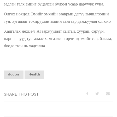
задлан талх эмийг буцалсан бүлээн усаар даруулж ууна.
Олгох нөхцөл: Эмийг эмчийн зааврын дагуу эмчилгээний
тун, хугацааг тохируулан эмийн сангаар дамжуулан олгоно.
Хадгалах нөхцөл: Агааржуулалт сайтай, хуурай, сэрүүн,
нарны шууд тусгалаас хамгаалсан орчинд эмийг сав, баглаа,
боодолтой нь хадгална.
doctor
Health
SHARE THIS POST