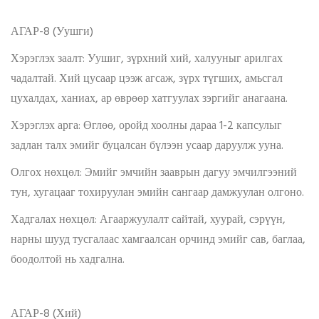
АГАР-8 (Уушги)
Хэрэглэх заалт: Уушиг, зүрхний хий, халууныг арилгах
чадалтай. Хий цусаар цээж агсаж, зүрх түгших, амьсгал
цухалдах, ханиах, ар өврөөр хатгуулах зэргийг анагаана.
Хэрэглэх арга: Өглөө, оройд хоолны дараа 1-2 капсулыг
задлан талх эмийг буцалсан бүлээн усаар даруулж ууна.
Олгох нөхцөл: Эмийг эмчийн зааврын дагуу эмчилгээний
тун, хугацааг тохируулан эмийн сангаар дамжуулан олгоно.
Хадгалах нөхцөл: Агааржуулалт сайтай, хуурай, сэрүүн,
нарны шууд тусгалаас хамгаалсан орчинд эмийг сав, баглаа,
боодолтой нь хадгална.
АГАР-8 (Хий)