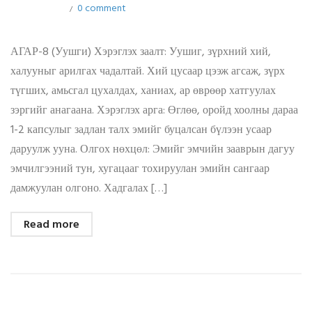
0 comment
АГАР-8 (Уушги) Хэрэглэх заалт: Уушиг, зүрхний хий,
халууныг арилгах чадалтай. Хий цусаар цээж агсаж, зүрх
түгших, амьсгал цухалдах, ханиах, ар өврөөр хатгуулах
зэргийг анагаана. Хэрэглэх арга: Өглөө, оройд хоолны дараа
1-2 капсулыг задлан талх эмийг буцалсан бүлээн усаар
даруулж ууна. Олгох нөхцөл: Эмийг эмчийн зааврын дагуу
эмчилгээний тун, хугацааг тохируулан эмийн сангаар
дамжуулан олгоно. Хадгалах […]
Read more