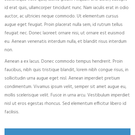
id erat quis, ullamcorper tincidunt nunc. Nam iaculis erat in odio
Your phone
auctor, ac ultricies neque commodo. Ut elementum cursus
augue eget feugiat. Proin placerat nulla sem, id rutrum tellus
feugiat nec. Donec laoreet ornare nisi, ut ornare est euismod
eu. Aenean venenatis interdum nulla, et blandit risus interdum
Date of birth
non.
Aenean a ex lacus. Donec commodo tempus hendrerit. Proin
faucibus, nibh quis tristique blandit, lorem nibh congue risus, in
Gender*
sollicitudin urna augue eget nisl. Aenean imperdiet pretium
condimentum. Vivamus ipsum velit, semper sit amet augue eu,
mollis scelerisque velit. Fusce in urna arcu. Vestibulum imperdiet
nisl ut eros egestas rhoncus. Sed elementum efficitur libero id
Address*
facilisis.