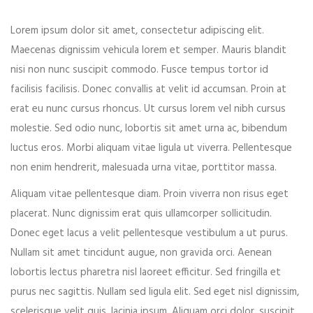
Lorem ipsum dolor sit amet, consectetur adipiscing elit.
Event expired, so you can't book ticket
Maecenas dignissim vehicula lorem et semper. Mauris blandit
nisi non nunc suscipit commodo. Fusce tempus tortor id
facilisis facilisis. Donec convallis at velit id accumsan. Proin at
First name*
erat eu nunc cursus rhoncus. Ut cursus lorem vel nibh cursus
molestie. Sed odio nunc, lobortis sit amet urna ac, bibendum
luctus eros. Morbi aliquam vitae ligula ut viverra. Pellentesque
non enim hendrerit, malesuada urna vitae, porttitor massa.
Last name*
Aliquam vitae pellentesque diam. Proin viverra non risus eget
placerat. Nunc dignissim erat quis ullamcorper sollicitudin.
Donec eget lacus a velit pellentesque vestibulum a ut purus.
Nullam sit amet tincidunt augue, non gravida orci. Aenean
Your email*
lobortis lectus pharetra nisl laoreet efficitur. Sed fringilla et
purus nec sagittis. Nullam sed ligula elit. Sed eget nisl dignissim,
scelerisque velit quis, lacinia ipsum. Aliquam orci dolor, suscipit