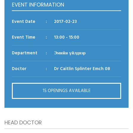
EVENT INFORMATION
Reason for appointment*
Event Date
:
2017-02-23
Event Time
:
13:00
- 15:00
Department
:
Эмийн үйлдвэр
Doctor
:
Dr Caitlin Splinter Emch 08
BOOK NOW
15 OPENINGS AVAILABLE
HEAD DOCTOR