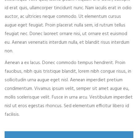
id erat quis, ullamcorper tincidunt nunc. Nam iaculis erat in odio
Your phone
auctor, ac ultricies neque commodo. Ut elementum cursus
augue eget feugiat. Proin placerat nulla sem, id rutrum tellus
feugiat nec. Donec laoreet ornare nisi, ut ornare est euismod
eu. Aenean venenatis interdum nulla, et blandit risus interdum
Date of birth
non.
Aenean a ex lacus. Donec commodo tempus hendrerit. Proin
faucibus, nibh quis tristique blandit, lorem nibh congue risus, in
Gender*
sollicitudin urna augue eget nisl. Aenean imperdiet pretium
condimentum. Vivamus ipsum velit, semper sit amet augue eu,
mollis scelerisque velit. Fusce in urna arcu. Vestibulum imperdiet
nisl ut eros egestas rhoncus. Sed elementum efficitur libero id
Address*
facilisis.