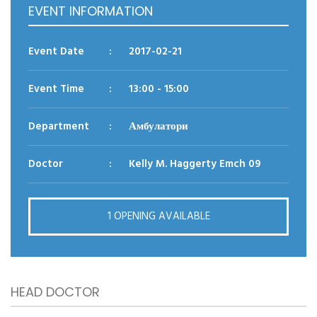
EVENT INFORMATION
Reason for appointment*
Event Date
:
2017-02-21
Event Time
:
13:00
- 15:00
Department
:
Амбулатори
Doctor
:
Kelly M. Haggerty Emch 09
BOOK NOW
1 OPENING AVAILABLE
HEAD DOCTOR