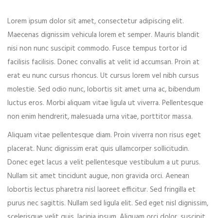
Lorem ipsum dolor sit amet, consectetur adipiscing elit.
Event expired, so you can't book ticket
Maecenas dignissim vehicula lorem et semper. Mauris blandit
nisi non nunc suscipit commodo. Fusce tempus tortor id
facilisis facilisis. Donec convallis at velit id accumsan. Proin at
First name*
erat eu nunc cursus rhoncus. Ut cursus lorem vel nibh cursus
molestie. Sed odio nunc, lobortis sit amet urna ac, bibendum
luctus eros. Morbi aliquam vitae ligula ut viverra. Pellentesque
non enim hendrerit, malesuada urna vitae, porttitor massa.
Last name*
Aliquam vitae pellentesque diam. Proin viverra non risus eget
placerat. Nunc dignissim erat quis ullamcorper sollicitudin.
Donec eget lacus a velit pellentesque vestibulum a ut purus.
Nullam sit amet tincidunt augue, non gravida orci. Aenean
Your email*
lobortis lectus pharetra nisl laoreet efficitur. Sed fringilla et
purus nec sagittis. Nullam sed ligula elit. Sed eget nisl dignissim,
scelerisque velit quis, lacinia ipsum. Aliquam orci dolor, suscipit