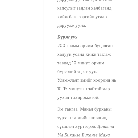
капсулыг задлан халбаганд
хийж бага зэргийн усаар
даруулж ууна.
Бүрж уух
200 грамм орчим буцалсан
халуун усанд хийж таглаж
тавиад 10 минут орчим
бүрсэний эцэст ууна.
Уламжлалт эмийг хооронд нь
10-15 минутын зайтайгаар
уухад тохиромжтой.
Эм тангаа Манал бурханы
зүрхэн тарнийг шившин,
сүсэглэн хүртээрэй.
Датята
Ум Биханзе Биханзе Маха