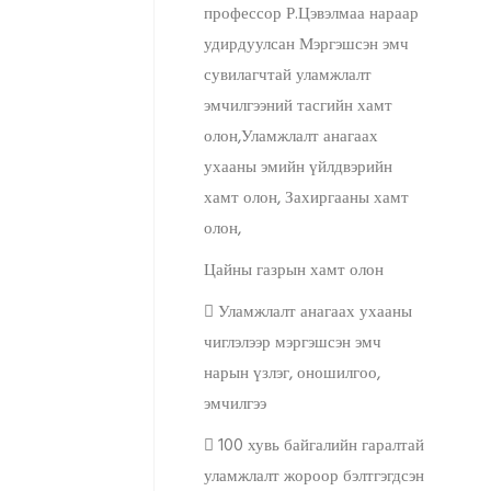
профессор Р.Цэвэлмаа нараар
удирдуулсан Мэргэшсэн эмч
сувилагчтай уламжлалт
эмчилгээний тасгийн хамт
олон,Уламжлалт анагаах
ухааны эмийн үйлдвэрийн
хамт олон, Захиргааны хамт
олон,
Цайны газрын хамт олон
 Уламжлалт анагаах ухааны
чиглэлээр мэргэшсэн эмч
нарын үзлэг, оношилгоо,
эмчилгээ
 100 хувь байгалийн гаралтай
уламжлалт жороор бэлтгэгдсэн