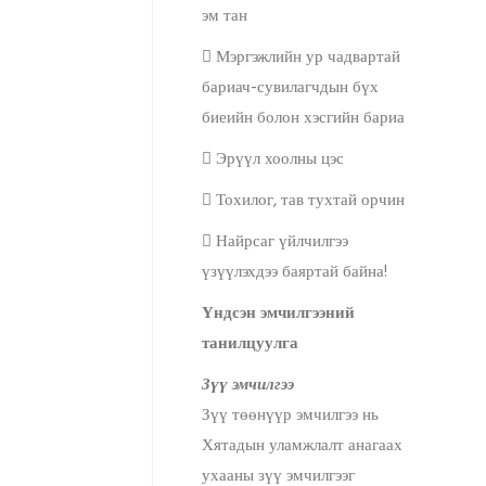
эм тан
 Мэргэжлийн ур чадвартай
бариач-сувилагчдын бүх
биеийн болон хэсгийн бариа
 Эрүүл хоолны цэс
 Тохилог, тав тухтай орчин
 Найрсаг үйлчилгээ
үзүүлэхдээ баяртай байна!
Үндсэн эмчилгээний
танилцуулга
Зүү эмчилгээ
Зүү төөнүүр эмчилгээ нь
Хятадын уламжлалт анагаах
ухааны зүү эмчилгээг