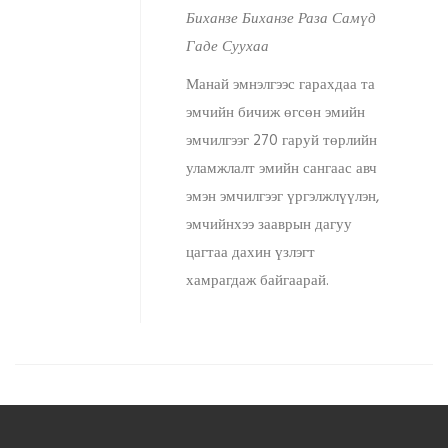
Биханзе Биханзе Раза Самүд
Гаде Суухаа
Манай эмнэлгээс гарахдаа та
эмчийн бичиж өгсөн эмийн
эмчилгээг 270 гаруй төрлийн
уламжлалт эмийн сангаас авч
эмэн эмчилгээг үргэлжлүүлэн,
эмчийнхээ зааврын дагуу
цагтаа дахин үзлэгт
хамрагдаж байгаарай.