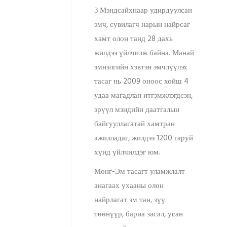
З.Мэндсайхнаар удирдуулсан
эмч, сувилагч нарын найрсаг
хамт олон танд 28 дахь
жилдээ үйлчилж байна. Манай
эмнэлгийн хэвтэн эмчлүүлэх
тасаг нь 2009 оноос хойш 4
удаа магадлан итгэмжлэгдсэн,
Амбулаториор хийгдэх үзлэг
эрүүл мэндийн даатгалын
оношилгоо:
байгууллагатай хамтран
ажилладаг, жилдээ 1200 гаруй
хүнд үйлчилдэг юм.
Монг-Эм тасагт уламжлалт
анагаах ухааны олон
найрлагат эм тан, зүү
төөнүүр, бариа засал, усан