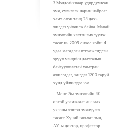
З.Мэндсайхнаар удирдуулсан
эмч, сувилагч нарын найрсаг
хамт олон танд 28 дахь
жилдээ үйлчилж байна. Манай
эмнэлгийн хэвтэн эмчлүүлэх
тасаг нь 2009 оноос хойш 4
удаа магадлан итгэмжлэгдсэн,
эрүүл мэндийн даатгалын
байгууллагатай хамтран
ажилладаг, жилдээ 1200 гаруй
хүнд үйлчилдэг юм.
– Монг-Эм эмнэлгийн 40
ортой уламжлалт анагаах
ухааны хэвтэн эмчлүүлэх
тасагт Хүний гавьяат эмч,
АУ-ы доктор, профессор