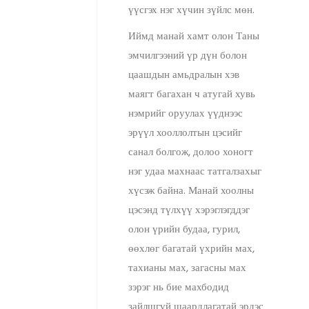
үүсгэх нэг хүчин зүйлс мөн.
Иймд манай хамт олон Таны
эмчилгээний үр дүн болон
цаашдын амьдралын хэв
маягт багахан ч атугай хувь
нэмрийг оруулах үүднээс
эрүүл хооллолтын цэсийг
санал болгож, долоо хоногт
нэг удаа махнаас татгалзахыг
хүсэж байна. Манай хоолны
цэсэнд түлхүү хэрэглэгддэг
олон үрийн будаа, гурил,
өөхлөг багатай үхрийн мах,
тахианы мах, загасны мах
зэрэг нь бие махбодид
зайлшгүй шаардлагатай эрдэс