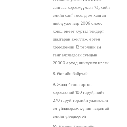
сангаас хэрэгжүүлсэн “Өрхийн
эмийн сан” төсөлд эм ханган
нийлүүлэгчээр 2006 оноос
хойш өнөөг хүртэл тендерт
шалгаран ажиллаж, өргөн
хэрэглээний 12 төрлийн эм
танг алслагдсан сумдын
20000 өрхөд нийлүүлж ирсэн.
8. Өөрийн байртай
9. Жилд 4тонн өргөн
хэрэглээний 100 гаруй, нийт
270 гаруй төрлийн уламжлалт
эм үйлдвэрлэх хүчин чадалтай
эмийн үйлдвэртэй