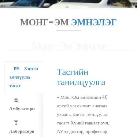
МОНГ-ЭМ
ЭМНЭЛЭГ
Монг-Эм Эмнэлэг
Хэвтэн
Тасгийн
эмчлүүлэх
танилцуулга
тасаг
– Монг-Эм эмнэлгийн 40
ортой уламжлалт анагаах
Амбулатори
ухааны хэвтэн эмчлүүлэх
тасагт Хүний гавьяат эмч,
Лаборатори
АУ-ы доктор, профессор