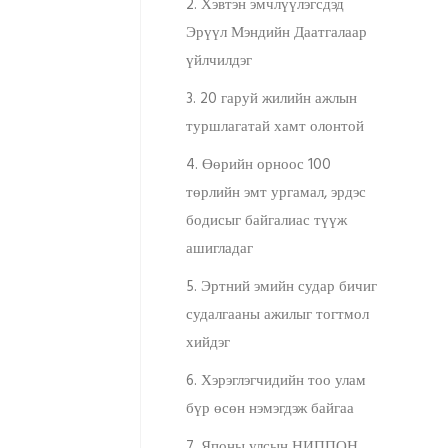
2. Хэвтэн эмчлүүлэгсдэд
Эрүүл Мэндийн Даатгалаар
үйлчилдэг
3. 20 гаруй жилийн ажлын
туршлагатай хамт олонтой
4. Өөрийн орноос 100
төрлийн эмт ургамал, эрдэс
бодисыг байгалиас түүж
ашигладаг
5. Эртний эмийн судар бичиг
судалгааны ажилыг тогтмол
хийдэг
6. Хэрэглэгчидийн тоо улам
бүр өсөн нэмэгдэж байгаа
7. Японы улсын НИППОН