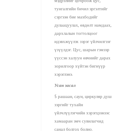
мэдрэлийг цочроож цус,
тунгалгийн бичил эргэлтийг
сэргээн бие махбодийг
дулаацуулах, өвдөлт намдаах,
дархлалын тогтолцоог
идэвхжүүлэх зэрэг үйлчилгээг
үзүүлдэг. Цус, шарын гэмээр
үүссэн халуун өвчнийг дарах
зорилгоор хүйтэн бигнүүр
хэрэглэнэ.
Усан засал
5 рашаан, саун, циркуляр душ
зэргийг тухайн
үйлчлүүлэгчийн хэрэгцээнээс
хамааран эмч сувилагчид
санал болгох болно.