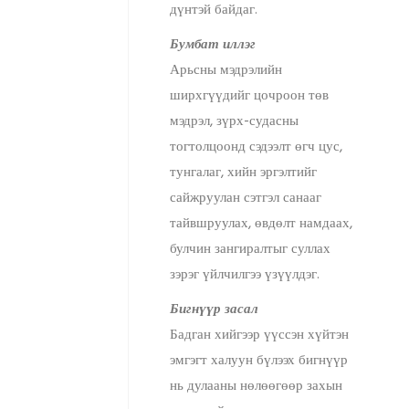
дүнтэй байдаг.
Бумбат иллэг
Арьсны мэдрэлийн
ширхгүүдийг цочроон төв
мэдрэл, зүрх-судасны
тогтолцоонд сэдээлт өгч цус,
тунгалаг, хийн эргэлтийг
сайжруулан сэтгэл санааг
тайвшруулах, өвдөлт намдаах,
булчин зангиралтыг суллах
зэрэг үйлчилгээ үзүүлдэг.
Бигнүүр засал
Бадган хийгээр үүссэн хүйтэн
эмгэгт халуун бүлээх бигнүүр
нь дулааны нөлөөгөөр захын