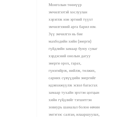
Монголын төөнүүр
эмчилгээтэй хослуулан
хэрэглэх нэн эртний түүхт
эмчилгээний арга барил юм.
Зүү эмчилгээ нь бие
махбодийн хийн (энерги)
гүйдлийн замаар буюу суваг
хэрдэсний онолын дагуу
энерги орох, гарах,
гүнзгийрэх, нийлэх, төлжих,
сарних сүвүүдийн энергийг
идэвхижүүлэх эсвэл багасгах
замаар тухайн эрхтэн цогцын
хийн гүйдлийг тэгшитгэн
зовиурь шаналал болон өвчин
эмгэгээс салган, илааршуулах,