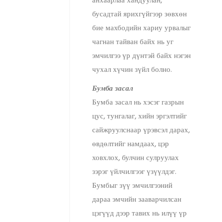
анхаарлаа хандуулан,
бусадтай ярихгүйгээр зөвхөн
бие махбодийн хариу урвалыг
чагнан тайван байх нь уг
эмчилгээ үр дүнтэй байх нэгэн
чухал хүчин зүйл болно.
Бумба засал
Бумба засал нь хэсэг газрын
цус, тунгалаг, хийн эргэлтийг
сайжруулснаар үрэвсэл дарах,
өвдөлтийг намдаах, цэр
ховхлох, булчин сулруулах
зэрэг үйлчилгээг үзүүлдэг.
Бумбыг зүү эмчилгээний
дараа эмчийн зааварчилсан
цэгүүд дээр тавих нь илүү үр