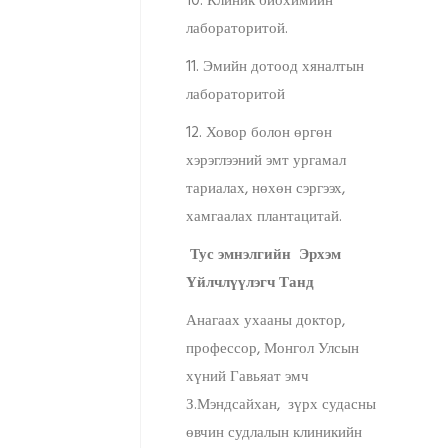
10. Клиник биохимийн
лабораторитой.
11. Эмийн дотоод хяналтын
лабораторитой
12. Ховор болон өргөн
хэрэглээний эмт ургамал
тариалах, нөхөн сэргээх,
хамгаалах плантацитай.
Тус эмнэлгийн Эрхэм
Үйлчлүүлэгч Танд
Анагаах ухааны доктор,
профессор, Монгол Улсын
хүний Гавьяат эмч
З.Мэндсайхан, зүрх судасны
өвчин судлалын клиникийн