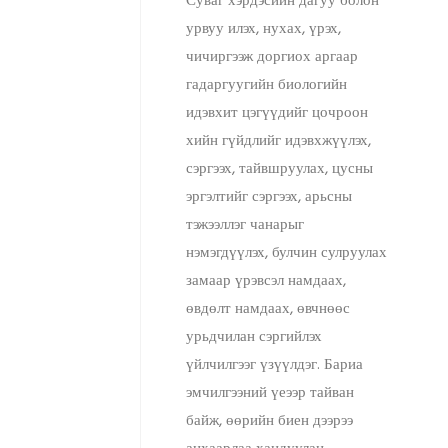
Суваг хэрдэсийн дагуу болон
урвуу илэх, нухах, үрэх,
чичиргээж доргиох аргаар
гадаргуугийн биологийн
идэвхит цэгүүдийг цочроон
хийн гүйдлийг идэвхжүүлэх,
сэргээх, тайвшруулах, цусны
эргэлтийг сэргээх, арьсны
тэжээллэг чанарыг
нэмэгдүүлэх, булчин сулруулах
замаар үрэвсэл намдаах,
өвдөлт намдаах, өвчнөөс
урьдчилан сэргийлэх
үйлчилгээг үзүүлдэг. Бариа
эмчилгээний үеээр тайван
байж, өөрийн биен дээрээ