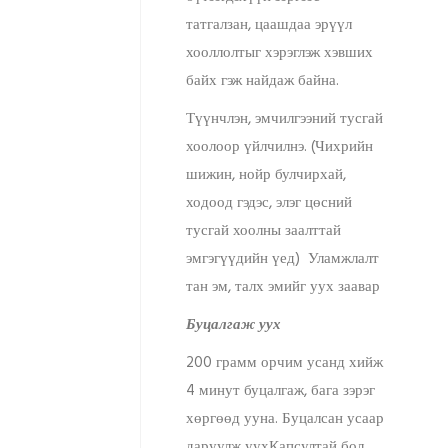
татгалзан, цаашдаа эрүүл
хооллолтыг хэрэглэж хэвших
байх гэж найдаж байна.
Түүнчлэн, эмчилгээний тусгай
хоолоор үйлчилнэ. (Чихрийн
шижин, нойр булчирхай,
ходоод гэдэс, элэг цөсний
тусгай хоолны заалттай
эмгэгүүдийн үед) Уламжлалт
тан эм, талх эмийг уух заавар
Буцалгаж уух
200 грамм орчим усанд хийж
4 минут буцалгаж, бага зэрэг
хөргөөд ууна. Буцалсан усаар
даруулж уухКапсултай бол