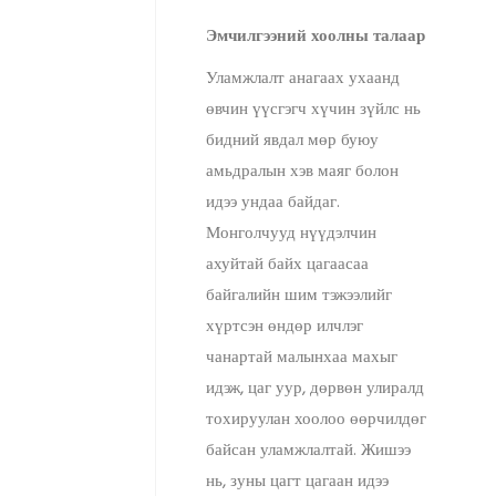
Эмчилгээний хоолны талаар
Уламжлалт анагаах ухаанд
өвчин үүсгэгч хүчин зүйлс нь
бидний явдал мөр буюу
амьдралын хэв маяг болон
идээ ундаа байдаг.
Монголчууд нүүдэлчин
ахуйтай байх цагаасаа
байгалийн шим тэжээлийг
хүртсэн өндөр илчлэг
чанартай малынхаа махыг
идэж, цаг уур, дөрвөн улиралд
тохируулан хоолоо өөрчилдөг
байсан уламжлалтай. Жишээ
нь, зуны цагт цагаан идээ