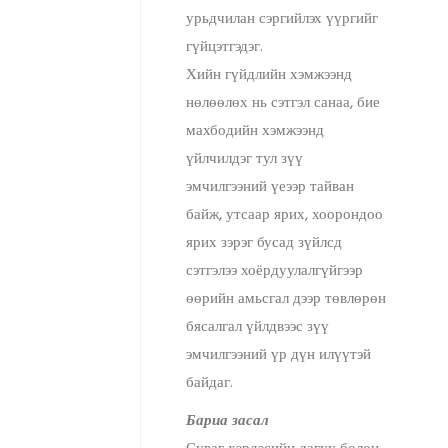
урьдчилан сэргийлэх үүргийг
гүйцэтгэдэг.
Хийн гүйдлийн хэмжээнд
нөлөөлөх нь сэтгэл санаа, бие
махбодийн хэмжээнд
үйлчилдэг тул зүү
эмчилгээний үеээр тайван
байж, утсаар ярих, хоорондоо
ярих зэрэг бусад зүйлсд
сэтгэлээ хоёрдуулалгүйгээр
өөрийн амьсгал дээр төвлөрөн
бясалгал үйлдвээс зүү
эмчилгээний үр дүн илүүтэй
байдаг.
Бариа засал