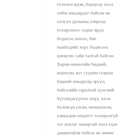
голчлон идэж, борцоор хоол
хийж амьдардаг байсан нь
халуун дулааны улиралд
тохирсноос гадна эрдэс
бодисоо нөхөх, бие
махбодийг хорт бодисоос
цэвэрлэх сайн талтай байсан.
Харин өнөөгийн бидний,
ялангуяа хот суурин газрын
бидний амьдралд эрүүл,
байгалийн гаралтай хүнсний
бүтээгдэхүүнээс илүү хагас
боловсруулсан, нөөшилсөн,
улиралын онцлогт тохироогүй
хэт илчлэг чанартай хоол хүнс
давамгайлж байгаа нь өвчин