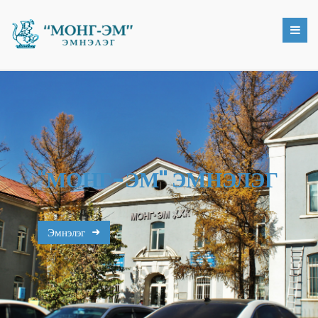
"МОНГ-ЭМ" ЭМНЭЛЭГ
Эмнэлэг