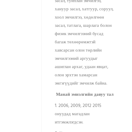
засал, туйплан эмчилгээ,
хануур засал, хатгуур, соруул,
хоол эмчилгээ, хөдөлгөөн
засал, татлага, шарлага болон
физик эмчилгээний бусад
багаж төхөөрөмжтэй
хавсарсан олон төрлийн
эмчилгээний аргуудыг
ашиглан архаг, удаан явцат,
олон эрхтэн хамарсан
эмгэгүүдийг эмчилж байна.
Манай эмнэлгийн давуу тал
1. 2006, 2009, 2012 2015
онуудад магадлан
итгэмжлэгдсэн.