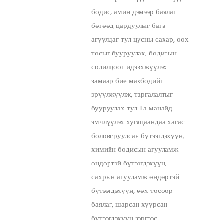
бодис, амин дэмээр баялаг
бөгөөд цардуулыг бага
агуулдаг тул цусны сахар, өөх
тосыг бууруулах, бодисын
солилцоог идэвхжүүлэх
замаар бие махбодийг
эрүүлжүүлж, таргалалтыг
бууруулах тул Та манайд
эмчлүүлэх хугацаандаа хагас
боловсруулсан бүтээгдэхүүн,
химийн бодисын агууламж
өндөртэй бүтээгдэхүүн,
сахрын агууламж өндөртэй
бүтээгдэхүүн, өөх тосоор
баялаг, шарсан хуурсан
бүтээгдэхүүн зэргээс